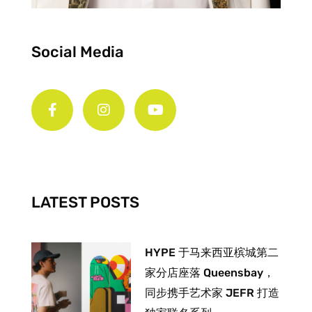
Social Media
F
I
Y
a
n
o
c
s
u
e
t
t
b
a
u
o
g
b
o
r
e
k
a
-
m
LATEST POSTS
f
HYPE 于马来西亚槟城第二
家分店座落 Queensbay，
同步携手艺术家 JEFR 打造