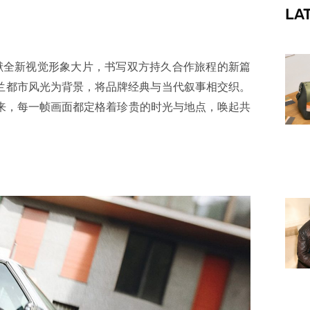
LA
f
 呈献全新视觉形象大片，书写双方持久合作旅程的新篇
兰都市风光为背景，将品牌经典与当代叙事相交织。
历娓娓道来，每一帧画面都定格着珍贵的时光与地点，唤起共