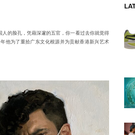
LA
f
拥有一张外国人的脸孔，凭藉深邃的五官，你一看过去你就觉得
香港出生，去年他为了重拾广东文化根源并为贡献香港新兴艺术