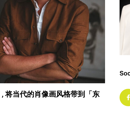
Soc
k 费博东 , 将当代的肖像画风格带到「东