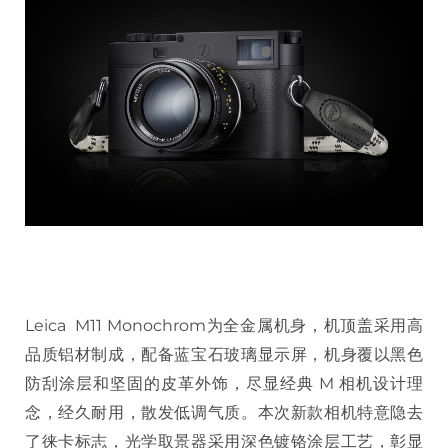
Leica M11 Monochrom为全金属机身，机顶盖采用高
品质铝材制成，配备蓝宝石玻璃显示屏，机身覆以黑色
防刮涂层和坚固的皮革外饰，尽显经典 M 相机设计理
念，经久耐用，散发低调气质。本次新款相机特意隐去
了徕卡标志，光学取景器采用深色镀铬涂层工艺，彰显