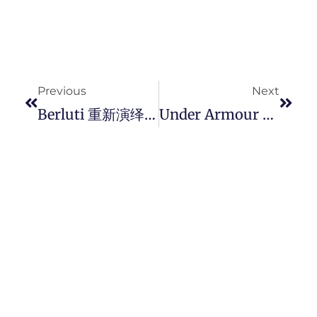
Prev
Next
Previous
Next
Berluti 重新演绎经典 Lorenzo 乐福鞋，新款 Lorenzo Drive 鞋款散发驾驶鞋的气息。
Under Armour 推出革命性设计运动鞋 UA SlipSpeed™，集休閒、训练双栖功能于一身的破格式杰作。