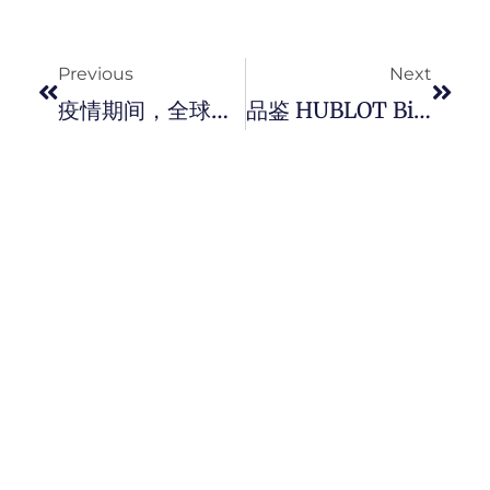
Prev
Next
Previous
Next
疫情期间，全球首间 IWC 虚拟表店在新加坡上线中。
品鉴 HUBLOT Big Bang 灵魂系列陀飞轮 42mm 腕表镂空的机械之美！