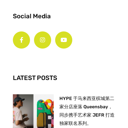
Social Media
F
I
Y
a
n
o
c
s
u
e
t
t
b
a
u
o
g
b
o
r
e
k
a
-
m
LATEST POSTS
f
HYPE 于马来西亚槟城第二
家分店座落 Queensbay，
同步携手艺术家 JEFR 打造
独家联名系列。