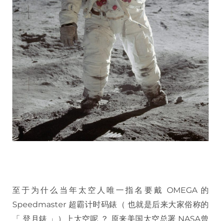
至于为什么当年太空人唯一指名要戴 OMEGA 的
Speedmaster 超霸计时码錶（ 也就是后来大家俗称的
「 登月錶 」）上太空呢 ？ 原来美国太空总署 NASA曾