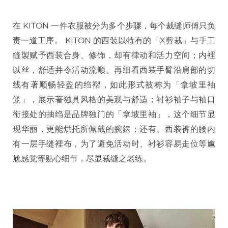
在 KITON 一件衣服被分为多个步骤，每个裁缝师傅只负
责一道工序。 KITON 的西装以特有的「X剪裁」与手工
缝製赋予西装合身、修饰，却有律动和活力空间；内裡
以丝，舒适并令活动流顺。再细看西装手臂沿肩部的切
线有著顺畅轻盈的绉褶，如此形式被称为「拿坡里袖
笼」，展示著独具风格的美观与舒适；衬衫袖子与袖口
衔接处的抽绉是品牌独门的「拿坡里袖」，这个细节显
现华丽，更能烘托所佩戴的腕錶；还有、西装裤的腰内
有一层手缝裡布，为了避免活动时、衬衫容易走位等尴
尬感觉等贴心细节，尽显裁缝之老练。