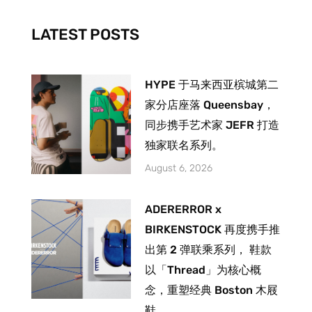
k
a
-
m
LATEST POSTS
f
HYPE 于马来西亚槟城第二
家分店座落 Queensbay，
同步携手艺术家 JEFR 打造
独家联名系列。
August 6, 2026
ADERERROR x
BIRKENSTOCK 再度携手推
出第 2 弹联乘系列， 鞋款
以「Thread」为核心概
念，重塑经典 Boston 木屐
鞋。