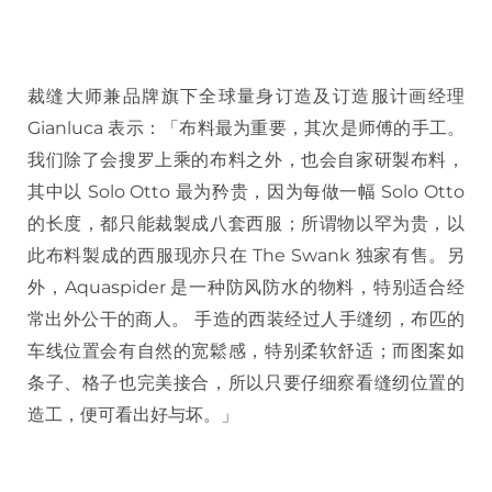
裁缝大师兼品牌旗下全球量身订造及订造服计画经理
Gianluca 表示：「布料最为重要，其次是师傅的手工。
我们除了会搜罗上乘的布料之外，也会自家研製布料，
其中以 Solo Otto 最为矜贵，因为每做一幅 Solo Otto
的长度，都只能裁製成八套西服；所谓物以罕为贵，以
此布料製成的西服现亦只在 The Swank 独家有售。另
外，Aquaspider 是一种防风防水的物料，特别适合经
常出外公干的商人。 手造的西装经过人手缝纫，布匹的
车线位置会有自然的宽鬆感，特别柔软舒适；而图案如
条子、格子也完美接合，所以只要仔细察看缝纫位置的
造工，便可看出好与坏。」