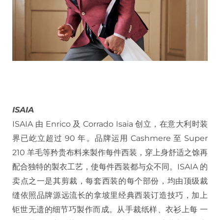
ISAIA
ISAIA 由 Enrico 及 Corrado Isaia 创立，在意大利时装
界已屹立超过 90 年。品牌运用 Cashmere 至 Super
210 羊毛等矜贵布料来製作每件西装，穿上身舒适之馀再
配合独特的製衣工艺，使每件西装都与众不同。ISAIA 的
卖点之一是其剪裁，每套西装的每个部份，均由顶级裁
缝依照品牌源远流长的拿坡里经典西装订造技巧，加上
钜世无遗的细节巧製作而成。从手裁纸样、衣衫上每 一