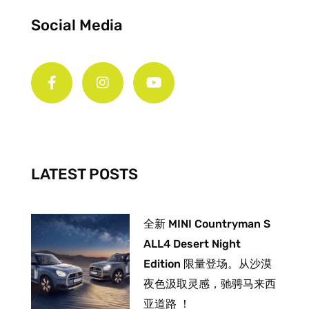
Social Media
F
I
Y
a
n
o
c
s
u
e
t
t
b
a
u
o
g
b
o
r
e
k
a
-
m
LATEST POSTS
f
全新 MINI Countryman S
ALL4 Desert Night
Edition 限量登场。从沙漠
夜色汲取灵感，驰骋马来西
亚道路 ！