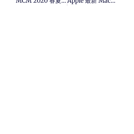
MCM 2020 春夏系列打造專屬時尚碰撞運動新風格。
Apple 最新 MacBook Air 三大更新重点评估 ！更快、更轻、价格也更亲民。
HOME
ADVERTISING
ABOUT US