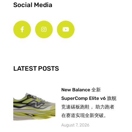
Social Media
F
I
Y
a
n
o
c
s
u
e
t
t
b
a
u
o
g
b
o
r
e
k
a
-
m
LATEST POSTS
f
New Balance 全新
SuperComp Elite v6 旗舰
竞速碳板跑鞋， 助力跑者
在赛道实现全新突破。
August 7, 2026