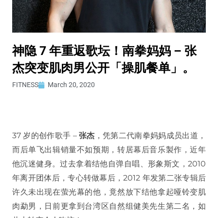
神隐 7 年重返歌坛！南拳妈妈 – 张
杰突变肌肉男公开「操肌餐单」。
FITNESS
March 20, 2020
37 岁的创作歌手 –
张杰
，凭第二代南拳妈妈成员出道，
而后单飞出辑销量不如预期，转居幕后音乐製作，近年
他沉迷健身。过去拿着结他自弹自唱、形象斯文，2010
年离开团体后，专心转做幕后，2012 年发第二张专辑后
许久未出现在萤光幕的他，竟然放下结他拿起哑铃变肌
肉勐男，日前更拿到台湾区自然组健美先生第二名，如