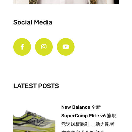
Social Media
F
I
Y
a
n
o
c
s
u
e
t
t
b
a
u
o
g
b
o
r
e
k
a
-
m
LATEST POSTS
f
New Balance 全新
SuperComp Elite v6 旗舰
竞速碳板跑鞋， 助力跑者