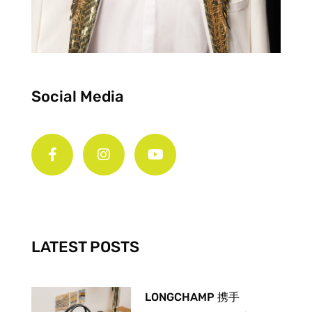
Social Media
F
I
Y
a
n
o
c
s
u
e
t
t
b
a
u
o
g
b
o
r
e
k
a
-
m
LATEST POSTS
f
LONGCHAMP 携手