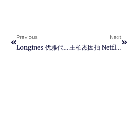
Prev
Next
Previous
Next
Longines 优雅代言人郭富城，出席槟城首间旗舰店开幕典礼！
王柏杰因拍 Netflix 华语影集《罪梦者》受封新一代肌肉男神！