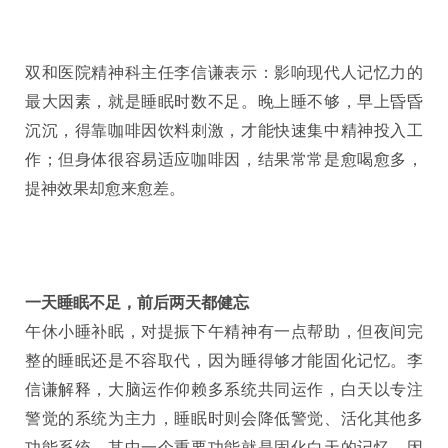
双和医院精神科主任李信谦表示：影响现代人记忆力的
最大因素，就是睡眠时数不足。晚上睡不够，早上昏昏
沉沉，得靠咖啡因饮料刺激，才能快速集中精神投入工
作；但身体很容易适应咖啡因，结果常常是愈喝愈多，
提神效果却愈来愈差。
一天睡眠不足，前后两天都健忘
午休小睡补眠，对提振下午精神有一点帮助，但夜间完
整的睡眠还是不容取代，因为睡得够才能固化记忆。李
信谦解释，大脑运作仰赖多系统共同运作，白天以专注
警觉的系统为主力，睡眠时则会降低警觉、活化其他多
功能系统，其中一个重要功能就是固化白天的记忆。因