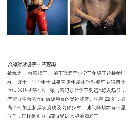
台湾游泳选手 – 王冠闳
被称为「 台湾蝶王 」的王冠闳于小学三年级开始接受训
练，并于 2019 年于世界青少年游泳锦标赛中获得男子
200 米蝶式第4名，破台湾纪录并拿下奥运A标入场券，
有望力争台湾首面游泳项目的奥运奖牌。现年 22 岁，身
高 175 加上超厚实肩膀及匀称身材，帅气样貌亦有韩星
气质，同样是实力与颜值皆达 A 标的圈粉王！