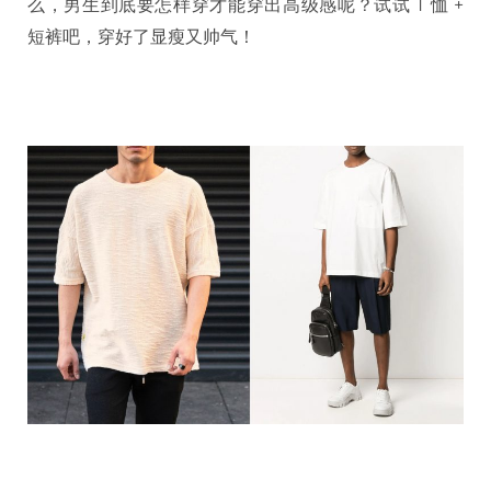
么，男生到底要怎样穿才能穿出高级感呢？试试 T 恤 +
短裤吧，穿好了显瘦又帅气！