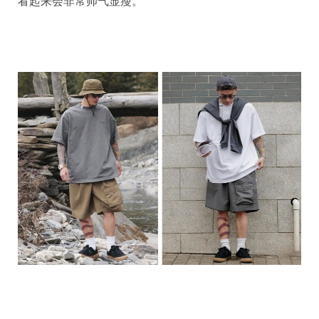
看起来会非常帅气显瘦。