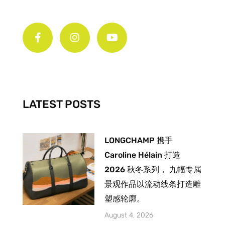
F
I
Y
a
n
o
c
s
u
e
t
t
b
a
u
o
g
b
o
r
e
k
a
-
m
LATEST POSTS
f
LONGCHAMP 携手
Caroline Hélain 打造
2026 秋冬系列， 九幅专属
景观作品以流动线条打造雕
塑感轮廓。
August 4, 2026