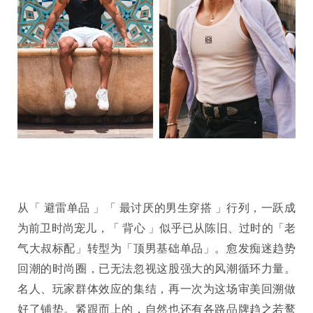
从「 避雷单品 」「 最讨厌的男生穿搭 」行列，一跃成
为前卫时尚宠儿，「 背心 」似乎已从陈旧、过时的「老
气大叔标配」转型为「顶男基础单品」。愈发痴迷趋势
回潮的时尚圈，已无法忽视这股强大的风潮循环力量。
名人、玩家群体效应的集结，再一次为这场审美回溯做
好了铺垫。紧跟而上的，自然也还有各路品牌趋之若鹜