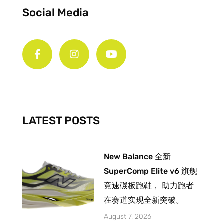
Social Media
F
I
Y
a
n
o
c
s
u
e
t
t
b
a
u
o
g
b
o
r
e
k
a
-
m
LATEST POSTS
f
New Balance 全新
SuperComp Elite v6 旗舰
竞速碳板跑鞋， 助力跑者
在赛道实现全新突破。
August 7, 2026