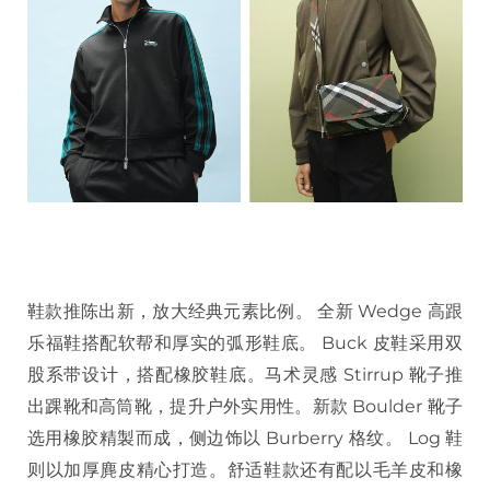
鞋款推陈出新，放大经典元素比例。 全新 Wedge 高跟
乐福鞋搭配软帮和厚实的弧形鞋底。 Buck 皮鞋采用双
股系带设计，搭配橡胶鞋底。马术灵感 Stirrup 靴子推
出踝靴和高筒靴，提升户外实用性。新款 Boulder 靴子
选用橡胶精製而成，侧边饰以 Burberry 格纹。 Log 鞋
则以加厚麂皮精心打造。舒适鞋款还有配以毛羊皮和橡