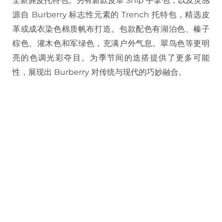
全新麂皮托特包。另有新款皮革 Snip 手拿包，以及灵感
源自 Burberry 标志性元素的 Trench 托特包，精选皮
革或成衣染色棉质帆布打造。包款配色有湖泊色、榛子
棕色、灌木色和军绿色，充满户外气息。翠鸟色等更明
亮的色调光彩夺目。为季节间的迭搭提供了更多可能
性，展现出 Burberry 对传统与现代的巧妙融合。