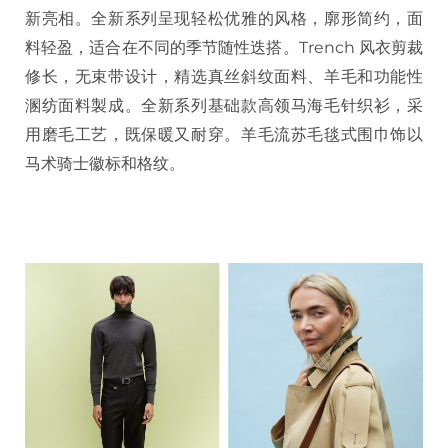
新亮相。全新系列呈现轻松优雅的风格，廓形简约，面
料轻盈，适合在不同的季节随性迭搭。Trench 风衣剪裁
修长，无束带设计，精选真丝斜纹面料、羊毛和功能性
溷纺面料製成。全新系列基础款高领马海毛针织衫，采
用磨毛工艺，既保暖又耐穿。羊毛流苏毛毯式围巾饰以
马术骑士徽标和格纹。