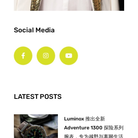
Social Media
F
I
Y
a
n
o
c
s
u
e
t
t
b
a
u
o
g
b
o
r
e
k
a
-
m
LATEST POSTS
f
Luminox 推出全新
Adventure 1300 探险系列
腕表，专为越野与离网生活