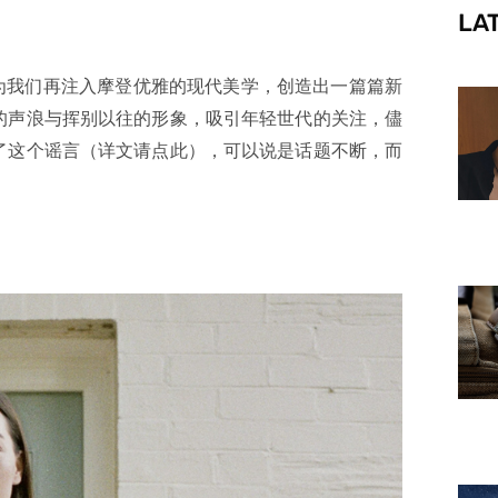
LA
f
Tisci 为我们再注入摩登优雅的现代美学，创造出一篇篇新
的声浪与挥别以往的形象，吸引年轻世代的关注，儘
了这个谣言（详文请点此），可以说是话题不断，而