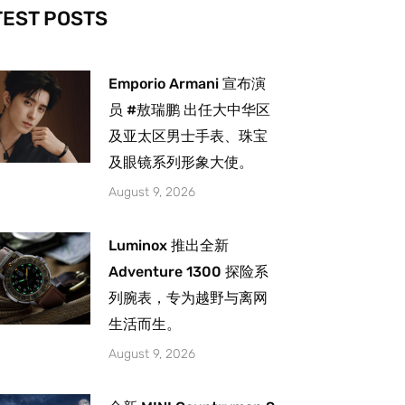
-
m
TEST POSTS
Emporio Armani 宣布演
员 #敖瑞鹏 出任大中华区
及亚太区男士手表、珠宝
及眼镜系列形象大使。
August 9, 2026
Luminox 推出全新
Adventure 1300 探险系
列腕表，专为越野与离网
生活而生。
August 9, 2026