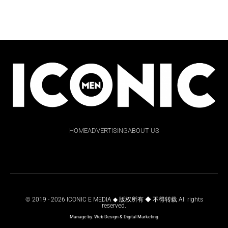
HOME
ADVERTISING
ABOUT US
© 2019 - 2026 ICONIC E MEDIA ◆ 版权所有 ◆ 不得转载 All rights
reserved.
Manage by:
Web Design
&
Digital Marketing