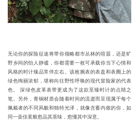
无论你的探险征途将带你领略都市丛林的喧嚣，还是旷
野乡间的怡人静谧，你都需要一枚可承载你当下心情和
风格的时计臻品常伴左右。该枚腕表的表盘和表圈上的
绿色绚丽浓郁，堪称向往野性呼唤的现代冒险家的代表
色。 深绿色皮革表带更成为了这款至臻时计的点睛之
笔。另外，青铜材质会随着时间的流逝而呈现属于每个
佩戴者的不同风貌和独特光泽，就像含蓄内敛的你，如
同一壶佳茗般愈品其茶味，愈懂其中深意。