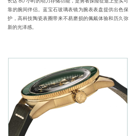
长达
80
小时的动力存储功能，是勇者探险征途上坚实可
靠的腕间伴侣。蓝宝石玻璃表镜为腕表表盘提供出色保
护，高科技陶瓷表圈带来不易磨损的佩戴体验和历久弥
新的光泽感。