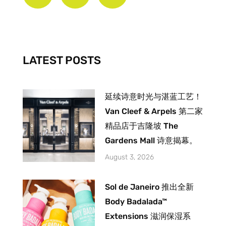
e
t
t
b
a
u
o
g
b
o
r
e
k
a
-
m
LATEST POSTS
f
延续诗意时光与湛蓝工艺！
Van Cleef & Arpels 第二家
精品店于吉隆坡 The
Gardens Mall 诗意揭幕。
August 3, 2026
Sol de Janeiro 推出全新
Body Badalada™
Extensions 滋润保湿系