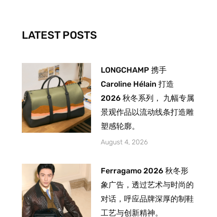
o
r
e
k
a
-
m
LATEST POSTS
f
LONGCHAMP 携手
Caroline Hélain 打造
2026 秋冬系列， 九幅专属
景观作品以流动线条打造雕
塑感轮廓。
August 4, 2026
Ferragamo 2026 秋冬形
象广告，透过艺术与时尚的
对话，呼应品牌深厚的制鞋
工艺与创新精神。