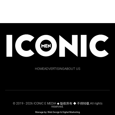
HOME
ADVERTISING
ABOUT US
© 2019 - 2026 ICONIC E MEDIA ◆ 版权所有 ◆ 不得转载 All rights
reserved.
Manage by:
Web Design
&
Digital Marketing