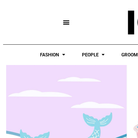
Skip
to
content
FASHION
PEOPLE
GROOM