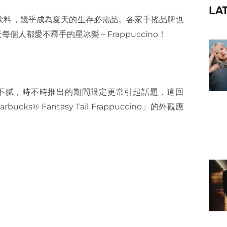
LA
f
飲料，幾乎成為夏天的生存必需品。各家手搖品牌也
都愛不釋手的星冰樂 – Frappuccino！
人喝不膩，時不時推出的期間限定更常引起話題，這回
ks® Fantasy Tail Frappuccino」的外觀應