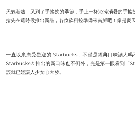
天氣漸熱，又到了手搖飲的季節，手上一杯沁涼消暑的手搖
搶先在這時候推出新品，各位飲料控準備來嘗鮮吧！像是夏天每個人
一直以來廣受歡迎的 Starbucks，不僅是經典口味讓
Starbucks® 推出的新口味也不例外，光是第一眼看到「Starbuc
該就已經讓人少女心大發。