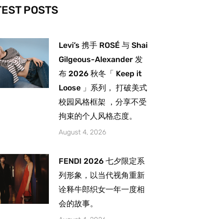
-
m
TEST POSTS
Levi’s 携手 ROSÉ 与 Shai
Gilgeous-Alexander 发
布 2026 秋冬「 Keep it
Loose 」系列， 打破美式
校园风格框架 ，分享不受
拘束的个人风格态度。
August 4, 2026
FENDI 2026 七夕限定系
列形象，以当代视角重新
诠释牛郎织女一年一度相
会的故事。