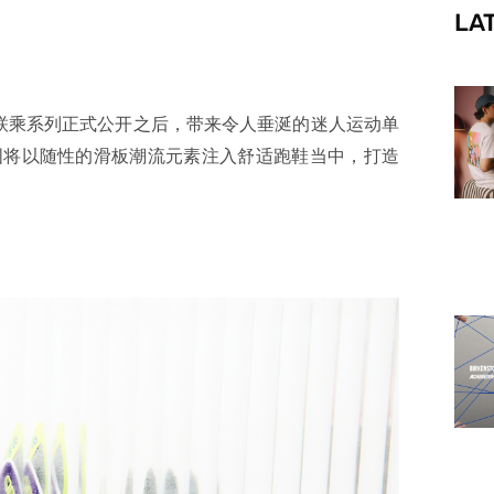
LA
f
WIP 联乘系列正式公开之后，带来令人垂涎的迷人运动单
图将以随性的滑板潮流元素注入舒适跑鞋当中，打造