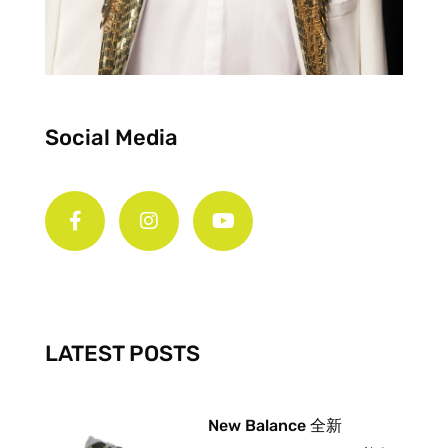
Social Media
F
I
Y
a
n
o
c
s
u
e
t
t
b
a
u
o
g
b
o
r
e
k
a
-
m
LATEST POSTS
f
New Balance 全新