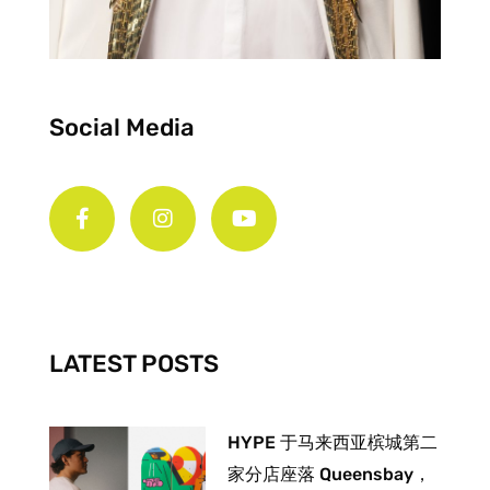
Social Media
F
I
Y
a
n
o
c
s
u
e
t
t
b
a
u
o
g
b
o
r
e
k
a
-
m
LATEST POSTS
f
HYPE 于马来西亚槟城第二
家分店座落 Queensbay，