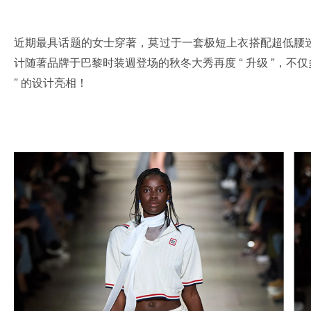
近期最具话题的女士穿著，莫过于一套极短上衣搭配超低腰迷你裙的
计随著品牌于巴黎时装週登场的秋冬大秀再度 “ 升级 ”，不
” 的设计亮相！