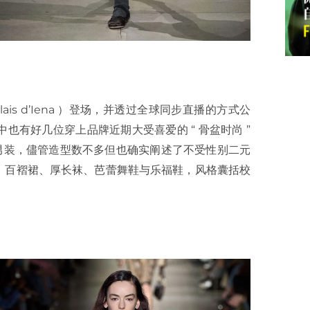
ais d’Iena ）登场，并透过全球同步直播的方式公
有好几位穿上品牌近期大受喜爱的 “ 骨盆时尚 ”
久的男装，儘管造型数不多但也确实阐述了不受性别二元
、百褶裙、厚长袜、芭蕾舞鞋与乐福鞋，风格囊括校