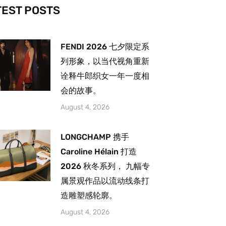
-
m
TEST POSTS
FENDI 2026 七夕限定系
列形象，以当代视角重新
诠释牛郎织女一年一度相
会的故事。
August 4, 2026
LONGCHAMP 携手
Caroline Hélain 打造
2026 秋冬系列， 九幅专
属景观作品以流动线条打
造雕塑感轮廓。
August 4, 2026