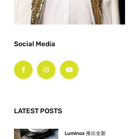
Social Media
F
I
Y
a
n
o
c
s
u
e
t
t
b
a
u
o
g
b
o
r
e
k
a
-
m
LATEST POSTS
f
Luminox 推出全新