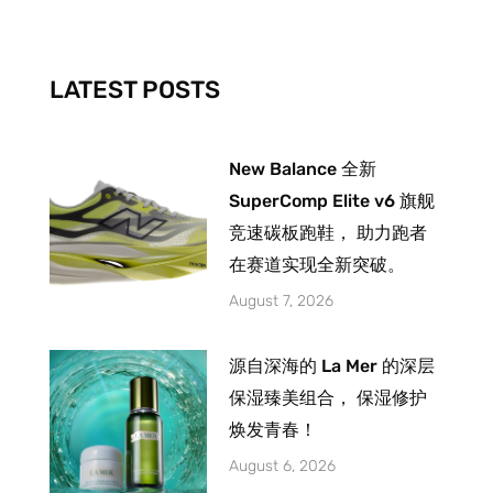
o
g
b
o
r
e
k
a
-
m
LATEST POSTS
f
New Balance 全新
SuperComp Elite v6 旗舰
竞速碳板跑鞋， 助力跑者
在赛道实现全新突破。
August 7, 2026
源自深海的 La Mer 的深层
保湿臻美组合， 保湿修护
焕发青春！
August 6, 2026