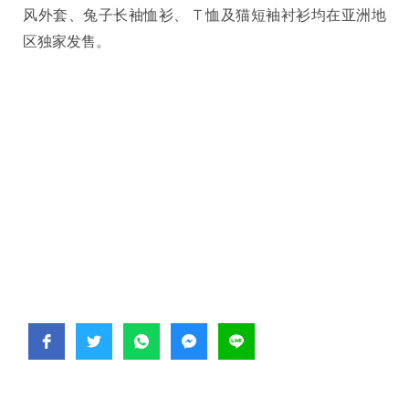
风外套、兔子长袖恤衫、 T 恤及猫短袖衬衫均在亚洲地
区独家发售。