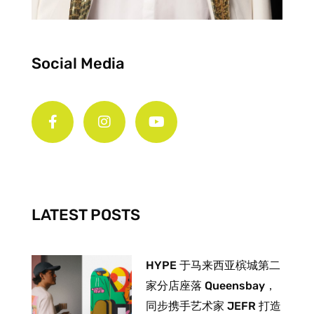
Social Media
F
I
Y
a
n
o
c
s
u
e
t
t
b
a
u
o
g
b
o
r
e
k
a
-
m
LATEST POSTS
f
HYPE 于马来西亚槟城第二
家分店座落 Queensbay，
同步携手艺术家 JEFR 打造