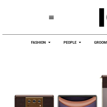
Skip
to
content
FASHION
PEOPLE
GROOM