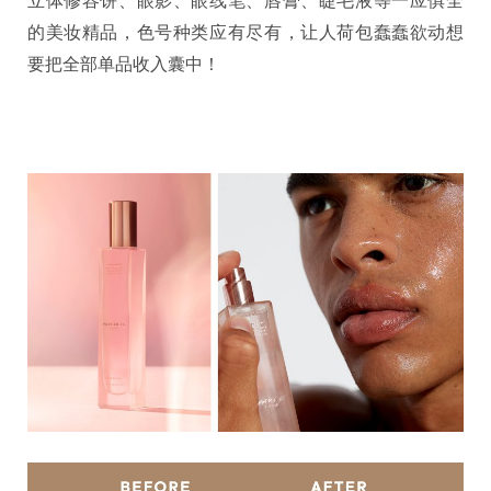
立体修容饼、眼影、眼线笔、唇膏、睫毛液等一应俱全
的美妆精品，色号种类应有尽有，让人荷包蠢蠢欲动想
要把全部单品收入囊中！