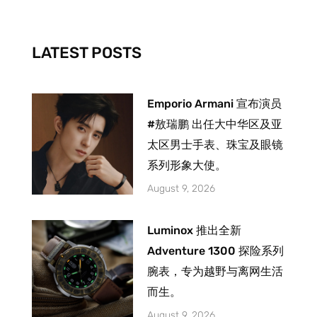
o
g
b
o
r
e
k
a
-
m
LATEST POSTS
f
Emporio Armani 宣布演员
#敖瑞鹏 出任大中华区及亚
太区男士手表、珠宝及眼镜
系列形象大使。
August 9, 2026
Luminox 推出全新
Adventure 1300 探险系列
腕表，专为越野与离网生活
而生。
August 9, 2026