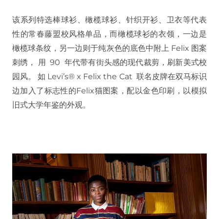
该系列特选棒球衫、橄榄球衫、针织开衫、卫衣等代表
性的常春藤盟校风格单品，而橄榄球衫的衣领，一边是
橄榄球条纹，另一边则于纯灰色的底色中附上 Felix 图案
刺绣， 用 90 年代带有街头感的现代裁剪，刷新美式校
园风。 如 Levi’s® x Felix the Cat 联名皮牌在双马标识
边加入了标志性的Felix猫图案，配以金色印刷，以模拟
旧式大学年鉴的外观。