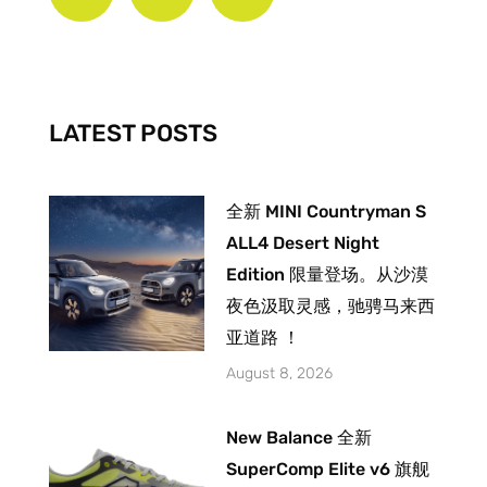
e
t
t
b
a
u
o
g
b
o
r
e
k
a
-
m
LATEST POSTS
f
全新 MINI Countryman S
ALL4 Desert Night
Edition 限量登场。从沙漠
夜色汲取灵感，驰骋马来西
亚道路 ！
August 8, 2026
New Balance 全新
SuperComp Elite v6 旗舰