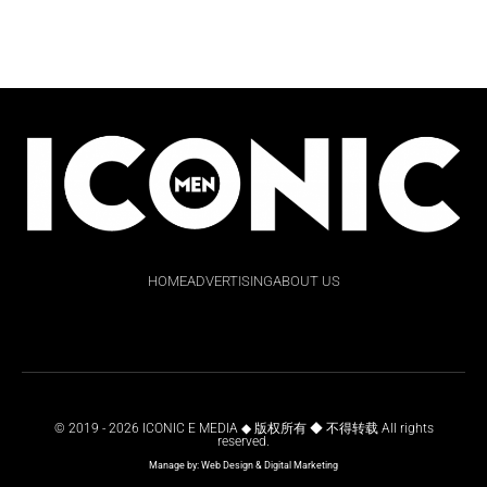
HOME
ADVERTISING
ABOUT US
© 2019 - 2026 ICONIC E MEDIA ◆ 版权所有 ◆ 不得转载 All rights
reserved.
Manage by:
Web Design
&
Digital Marketing