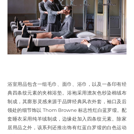
浴室用品包含一组毛巾、面巾、浴巾，以及一条印有经
典四条纹元素的夹棉浴垫。浴袍采用澹灰色纱染棉绒布
制成，其廓形灵感来源于品牌经典风衣外套，袖口及后
领处的细节饰以 Thom Browne 标志性红白蓝罗缎。配
套睡衣采用纯羊绒制成，边缘处加入四条纹元素。除家
居用品之外，该系列还推出饰有红蓝白罗缎的白色运动