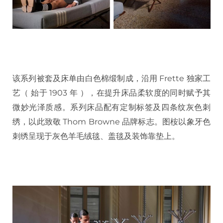
该系列被套及床单由白色棉缎制成，沿用 Frette 独家工
艺（ 始于 1903 年 ），在提升床品柔软度的同时赋予其
微妙光泽质感。系列床品配有定制标签及四条纹灰色刺
绣，以此致敬 Thom Browne 品牌标志。图桉以象牙色
刺绣呈现于灰色羊毛绒毯、盖毯及装饰靠垫上。