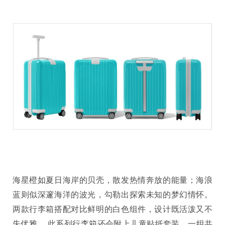
海星橙如夏日海岸的贝壳，散发热情奔放的能量；海浪
蓝则似深邃海洋的波光，勾勒出探索未知的梦幻情怀。
两款行李箱搭配对比鲜明的白色组件，设计既活泼又不
失优雅。 此系列行李箱还会附上儿童贴纸套装，一组共