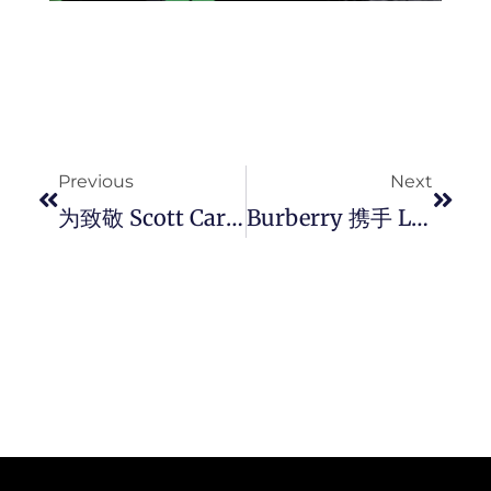
Prev
Next
Previous
Next
为致敬 Scott Carpenter 百岁诞辰， BREITLING 推出限量 50 枚的 Navitimer B02 Chronograph 41 Cosmonaute 铂金腕錶。
Burberry 携手 Liam Gallagher、Stray Kids 成员 #金升玟 等巨星演绎「 Burberry Festival 」全新形象视觉。