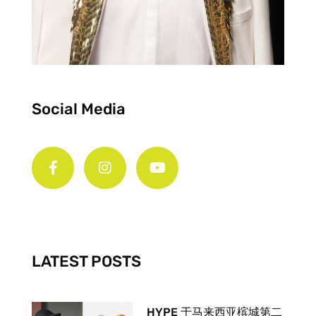
Social Media
F
I
Y
a
n
o
c
s
u
e
t
t
b
a
u
o
g
b
o
r
e
k
a
-
m
LATEST POSTS
f
HYPE 于马来西亚槟城第二