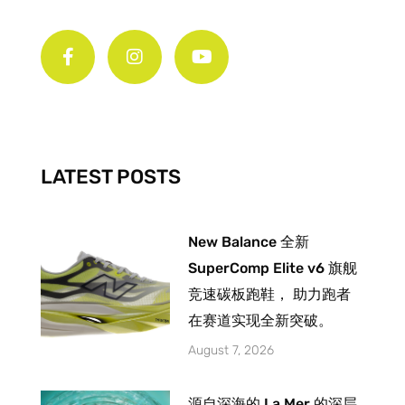
F
I
Y
a
n
o
c
s
u
e
t
t
b
a
u
o
g
b
o
r
e
k
a
-
m
LATEST POSTS
f
New Balance 全新
SuperComp Elite v6 旗舰
竞速碳板跑鞋， 助力跑者
在赛道实现全新突破。
August 7, 2026
源自深海的 La Mer 的深层