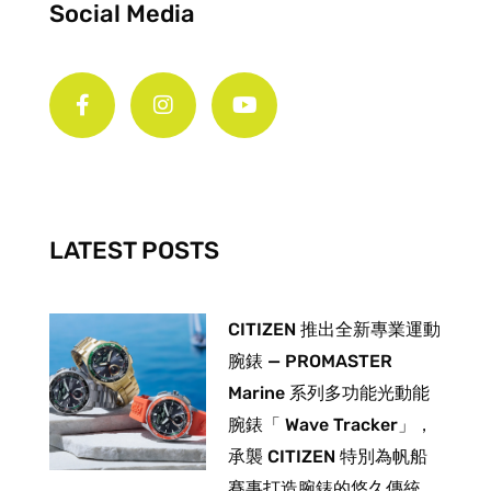
Social Media
F
I
Y
a
n
o
c
s
u
e
t
t
b
a
u
o
g
b
o
r
e
k
a
-
m
LATEST POSTS
f
CITIZEN 推出全新專業運動
腕錶 — PROMASTER
Marine 系列多功能光動能
腕錶「 Wave Tracker」，
承襲 CITIZEN 特別為帆船
賽事打造腕錶的悠久傳統。