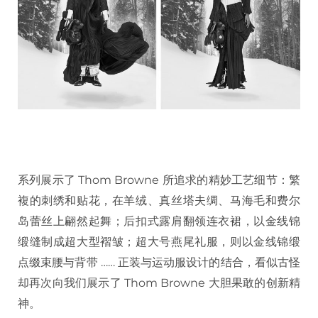
系列展示了 Thom Browne 所追求的精妙工艺细节：繁
複的刺绣和贴花，在羊绒、真丝塔夫绸、马海毛和费尔
岛蕾丝上翩然起舞；后扣式露肩翻领连衣裙，以金线锦
缎缝制成超大型褶皱；超大号燕尾礼服，则以金线锦缎
点缀束腰与背带 …… 正装与运动服设计的结合，看似古怪
却再次向我们展示了 Thom Browne 大胆果敢的创新精
神。