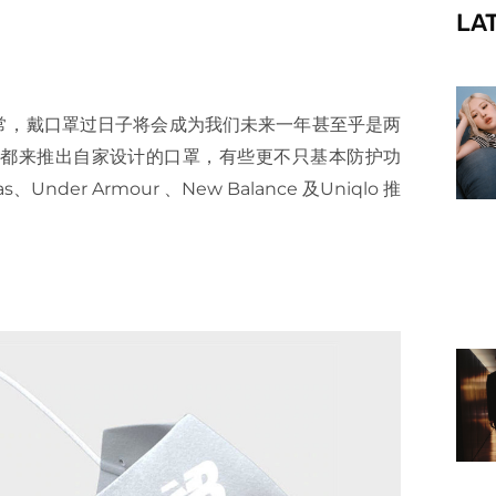
LA
f
常，戴口罩过日子将会成为我们未来一年甚至乎是两
都来推出自家设计的口罩，有些更不只基本防护功
as
、Under Armour 、
New Balance
及
Uniqlo
推