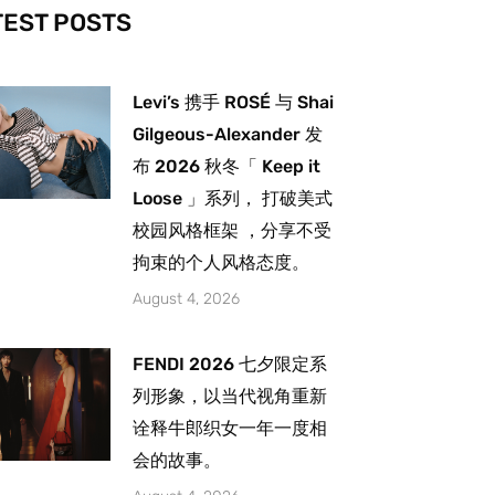
-
m
TEST POSTS
Levi’s 携手 ROSÉ 与 Shai
Gilgeous-Alexander 发
布 2026 秋冬「 Keep it
Loose 」系列， 打破美式
校园风格框架 ，分享不受
拘束的个人风格态度。
August 4, 2026
FENDI 2026 七夕限定系
列形象，以当代视角重新
诠释牛郎织女一年一度相
会的故事。