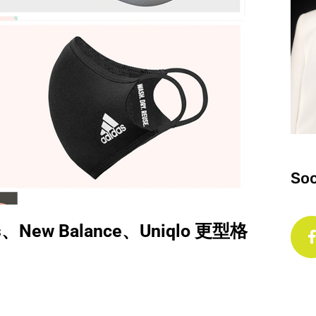
Soc
w Balance、Uniqlo 更型格