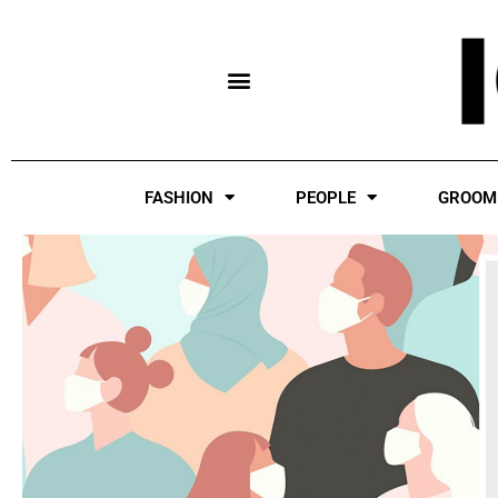
Skip
to
content
FASHION
PEOPLE
GROOM