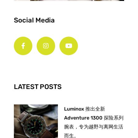
Social Media
F
I
Y
a
n
o
c
s
u
e
t
t
b
a
u
o
g
b
o
r
e
k
a
-
m
LATEST POSTS
f
Luminox 推出全新
Adventure 1300 探险系列
腕表，专为越野与离网生活
而生。