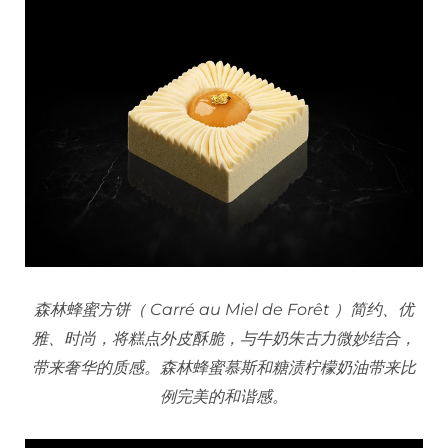
森林蜂蜜方饼（ Carré au Miel de Forêt ）简约、优
雅、时尚，将糕点外皮酥脆，与牛奶朱古力微妙结合，
带来奢华的质感。森林蜂蜜慕斯和糖渍柠檬奶油带来比
例完美的和谐感。