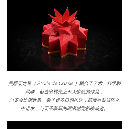
黑醋栗之星（ Étoile de Cassis ）融合了艺术、科学和
风味，创造出视觉上令人惊歎的作品，
向黄金比例致敬。栗子饼乾口感松软，糖渍香梨饼乾从
中迸发，与栗子慕斯的圆润感觉相映成趣。