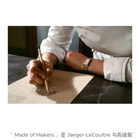
「 Made of Makers 」是 Jaeger-LeCoultre 与高级製