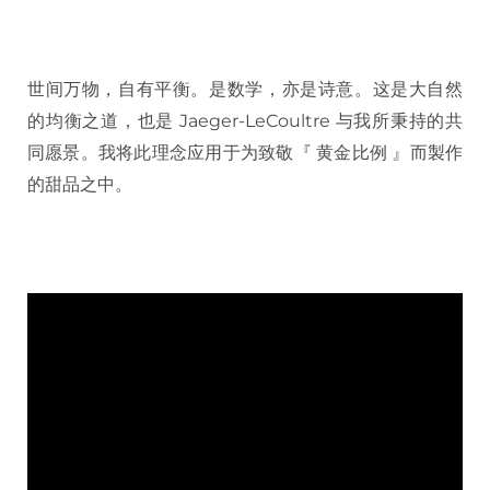
世间万物，自有平衡。是数学，亦是诗意。这是大自然
的均衡之道，也是 Jaeger-LeCoultre 与我所秉持的共
同愿景。我将此理念应用于为致敬『 黄金比例 』而製作
的甜品之中。