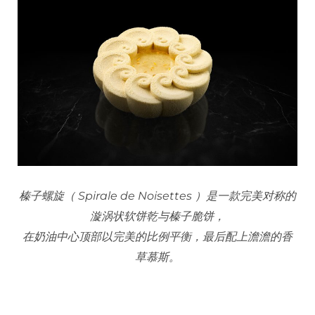
榛子螺旋（ Spirale de Noisettes ）是一款完美对称的
漩涡状软饼乾与榛子脆饼，
在奶油中心顶部以完美的比例平衡，最后配上澹澹的香
草慕斯。