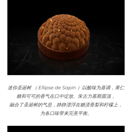
迷你圣诞树 （ Ellipse de Sapin ）以酸味为基调，果仁
糖和可可的香气在口中绽放。朱古力慕斯圆顶，
融合了圣诞树的气息，静静漂浮在糖渍香梨和柠檬上，
为各口味带来完美平衡。