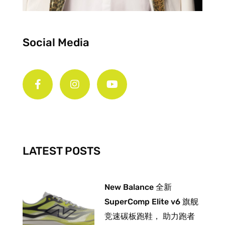
Social Media
F
I
Y
a
n
o
c
s
u
e
t
t
b
a
u
o
g
b
o
r
e
k
a
-
m
LATEST POSTS
f
New Balance 全新
SuperComp Elite v6 旗舰
竞速碳板跑鞋， 助力跑者