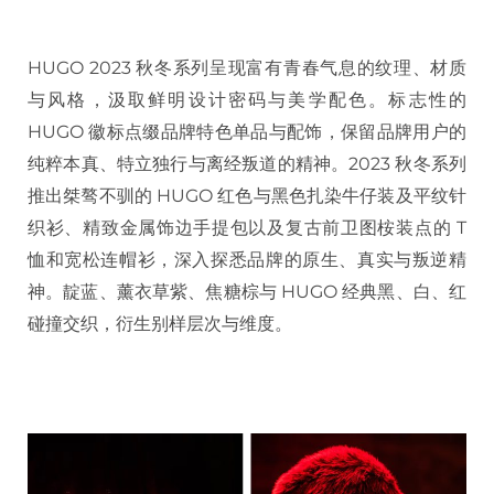
HUGO 2023 秋冬系列呈现富有青春气息的纹理、材质
与风格，汲取鲜明设计密码与美学配色。标志性的
HUGO 徽标点缀品牌特色单品与配饰，保留品牌用户的
纯粹本真、特立独行与离经叛道的精神。2023 秋冬系列
推出桀骜不驯的 HUGO 红色与黑色扎染牛仔装及平纹针
织衫、精致金属饰边手提包以及复古前卫图桉装点的 T
恤和宽松连帽衫，深入探悉品牌的原生、真实与叛逆精
神。靛蓝、薰衣草紫、焦糖棕与 HUGO 经典黑、白、红
碰撞交织，衍生别样层次与维度。