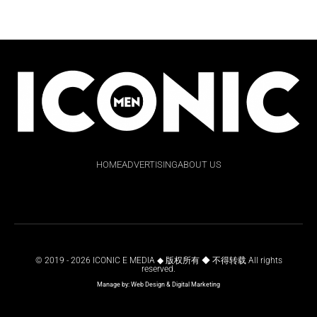
HOME
ADVERTISING
ABOUT US
© 2019 - 2026 ICONIC E MEDIA ◆ 版权所有 ◆ 不得转载 All rights
reserved.
Manage by:
Web Design
&
Digital Marketing