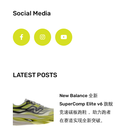
Social Media
F
I
Y
a
n
o
c
s
u
e
t
t
b
a
u
o
g
b
o
r
e
k
a
-
m
LATEST POSTS
f
New Balance 全新
SuperComp Elite v6 旗舰
竞速碳板跑鞋， 助力跑者
在赛道实现全新突破。