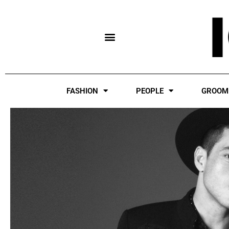
Skip
to
content
FASHION
PEOPLE
GROOM