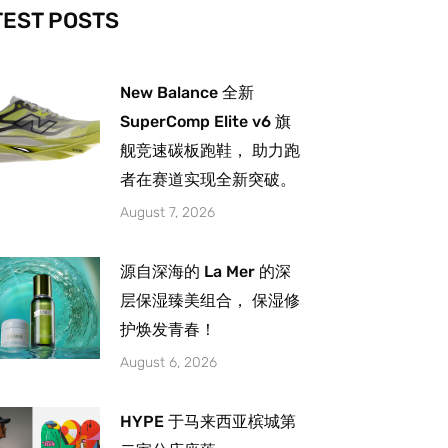
-
m
TEST POSTS
New Balance 全新
SuperComp Elite v6 旗
舰竞速碳板跑鞋， 助力跑
者在赛道实现全新突破。
August 7, 2026
源自深海的 La Mer 的深
层保湿臻美组合， 保湿修
护焕发青春！
August 6, 2026
HYPE 于马来西亚槟城第