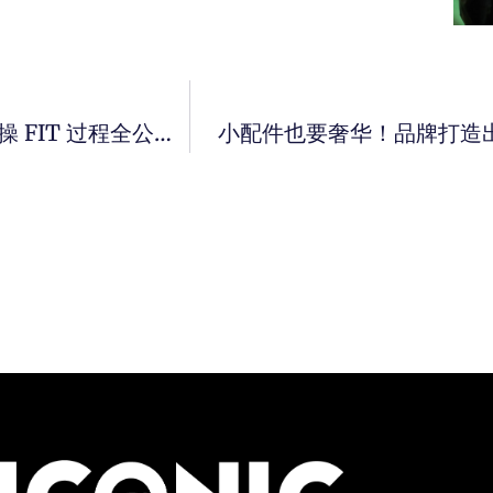
TVB 隐世港男大只仔 – 陈伟洪 Calvin Chan 操 FIT 过程全公开。
小配件也要奢华！品牌打造出简