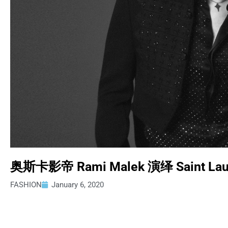
奥斯卡影帝 Rami Malek 演绎 Saint L
FASHION
January 6, 2020