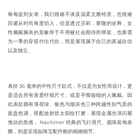
每每提到女表，我们很难不谈及温柔文雅特质，也很难
回避从时尚角度切入，但是透过莎莉．赛隆的诠释，女
性佩戴腕表的形象终于不用被社会期待所绑架，也毋需
为一季的穿搭付出代价，而是展现属于自己的真诚自信
以及独立。
表径 36 毫米的中性尺寸款式，不仅是为女性而设计，更
是适合所有喜爱纤细尺寸、或是手围较细的人佩戴。因
此表款拥有薄荷绿、银色与烟灰色三种跨越性别气质的
面盘色调，搭配放射状太阳纹打磨，展现金属光泽闪耀
曳动的质感， Navitimer 经典的飞行滑尺、圆珠装饰表
圈，则是呈现如珠宝配件般的精緻细节。