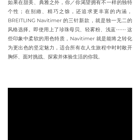
如果在甜美、典雅之外，你／你渴望拥有不一样的独特
个性；在别緻、精巧之馀，还追求更丰富的内涵，
BREITLING Navitimer 的三针新款，就是独一无二的
风格选择。即使用上了珍珠母贝、轻雾粉、浅蓝⋯⋯ 这
些印象中柔软的用色特质，Navitimer 就是能将之转化
为更出色的坚定魅力，适合所有在人生旅程中时时敞开
胸怀、面对挑战、探索并体验生活的你我。