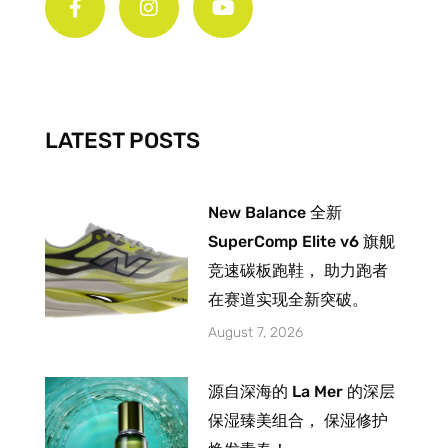
c
s
u
e
t
t
b
a
u
o
g
b
o
r
e
k
a
-
m
LATEST POSTS
f
New Balance 全新
SuperComp Elite v6 旗舰
竞速碳板跑鞋， 助力跑者
在赛道实现全新突破。
August 7, 2026
源自深海的 La Mer 的深层
保湿臻美组合， 保湿修护