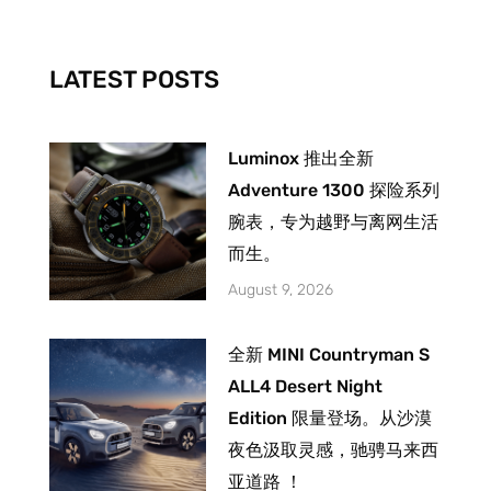
o
r
e
k
a
-
m
LATEST POSTS
f
Luminox 推出全新
Adventure 1300 探险系列
腕表，专为越野与离网生活
而生。
August 9, 2026
全新 MINI Countryman S
ALL4 Desert Night
Edition 限量登场。从沙漠
夜色汲取灵感，驰骋马来西
亚道路 ！