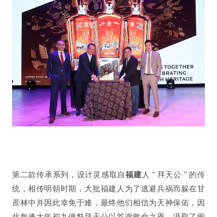
第二款传承系列，设计灵感取自
福建
人 “ 拜天公 ” 的传
统，相传明朝时期，大批福建人为了逃避兵祸而躲在甘
蔗林中并因此幸免于难，最终他们相信为天神保佑，因
此每逢大年初九便祭拜天公以答谢救命之恩，汲取了闽