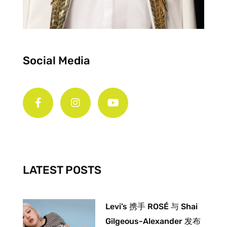
Social Media
F
I
Y
a
n
o
c
s
u
e
t
t
b
a
u
o
g
b
o
r
e
k
a
-
m
LATEST POSTS
f
Levi’s 携手 ROSÉ 与 Shai
Gilgeous-Alexander 发布