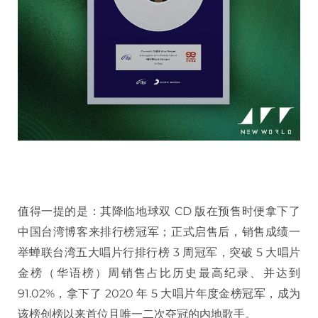
值得一提的是：其降临地球双 CD 版在预售时便拿下了
中国台湾博客来排行榜冠军；正式启售后，销售成绩一
举蝉联台湾五大唱片行排行榜 3 周冠军，突破 5 大唱片
金榜（华语榜）周销售占比历史最高纪录、并达到
91.02%，拿下了 2020 年 5 大唱片年度金榜冠军，成为
该榜创榜以来首位且唯一二次夺冠的内地歌手。