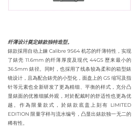
纤薄设计奠定錶款独特造型。
錶款採用自动上鍊 Calibre 9S64 机芯的纤薄特性，实现
了錶壳 11.6mm 的纤薄厚度及现代 44GS 歷来最小的
36.5mm 錶径。同时，也採用了线条较為柔和的箱型錶
镜设计，且為配合錶壳的小型化，面盘上的 GS 缩写及指
针等元素也全新研发了更為精细、平衡的样式，充分凸
显錶面的优雅细腻外观，对於配戴时的舒适性也更為优
越。作為限量款式，於錶款底盖上刻有 LIMITED
EDITION 限量字样与流水编号，凸显出錶款独一无二的
稀有性。