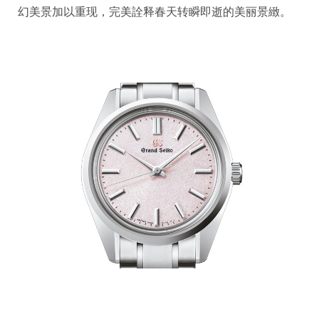
幻美景加以重现，完美詮释春天转瞬即逝的美丽景緻。