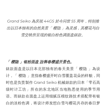
Grand Seiko 為庆祝 44GS 於今问世 55 周年，特别推
出以日本独有的自然美景「 樱隐 」為灵感，其樱花与白
雪交映所呈现的银白粉色调面盘錶款。
「 樱隐 」银粉面盘 詮释春樱盛开景色。
錶款面盘是以日本北部独有的春天美景「 樱隐 」為设
计，「 樱隐 」意指春樱盛开时白雪覆盖花朵的样貌，同
时也是负责製作 Grand Seiko 机械錶款的日本「雫石高
级时计工坊」所在的东北地区当地熟悉使用的季节用
语。而錶款在面盘上运用细腻压模纹路技术搭配带有银
白的淡粉色调，将设计师发想白雪与樱花共存的春日梦