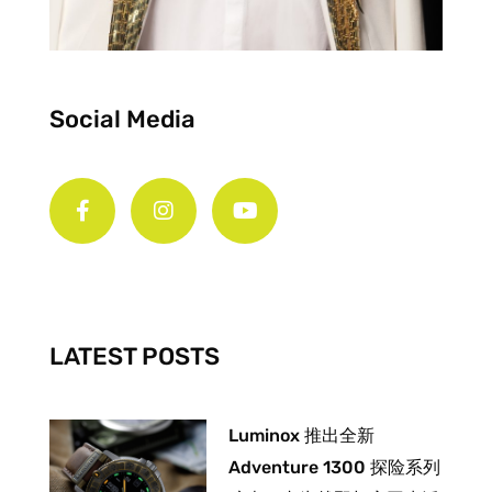
Social Media
F
I
Y
a
n
o
c
s
u
e
t
t
b
a
u
o
g
b
o
r
e
k
a
-
m
LATEST POSTS
f
Luminox 推出全新
Adventure 1300 探险系列