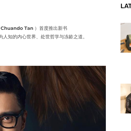
LA
f
（
Chuando Tan
）首度推出新书
为人知的内心世界、处世哲学与冻龄之道。