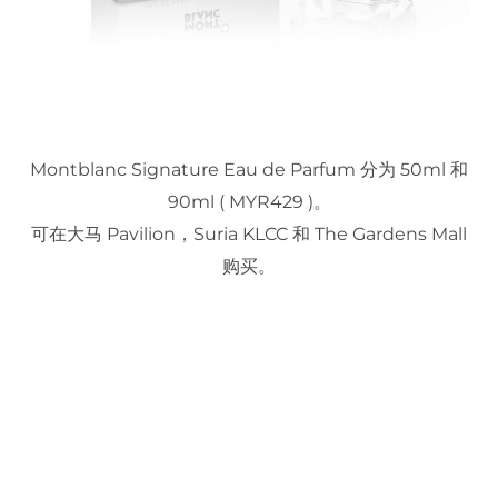
Montblanc Signature Eau de Parfum 分为 50ml 和
90ml ( MYR429 )。
可在大马 Pavilion，Suria KLCC 和 The Gardens Mall
购买。