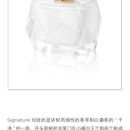
Signature 玩转的是浓郁而感性的香草和白麝香的 “ 干
净 ” 的一面。开头新鲜的克莱门氏小橘与玉兰和依兰构成