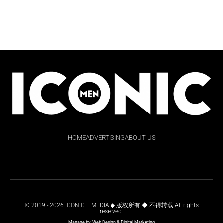
HOME
ADVERTISING
ABOUT US
© 2019 - 2026 ICONIC E MEDIA ◆ 版权所有 ◆ 不得转载 All rights
reserved.
Manage by:
Web Design
&
Digital Marketing