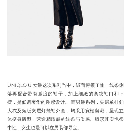
UNIQLO U 女装这次系列当中，绒面樽领 T 恤，线条俐
落再配合带有弧度的袖子，加上细緻的条纹袖口和下
摆，是低调奢华的质感设计。 而男装系列，夹层单排釦
大衣及短版夹层灯笼袖外套，均采用宽松剪裁，呈现立
体挺身版型，营造精緻感的线条与质感。版形其实也很
中性，女生也是可以在男装部寻宝。